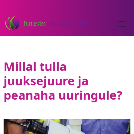
Millal tulla
juuksejuure ja
peanaha uuringule?