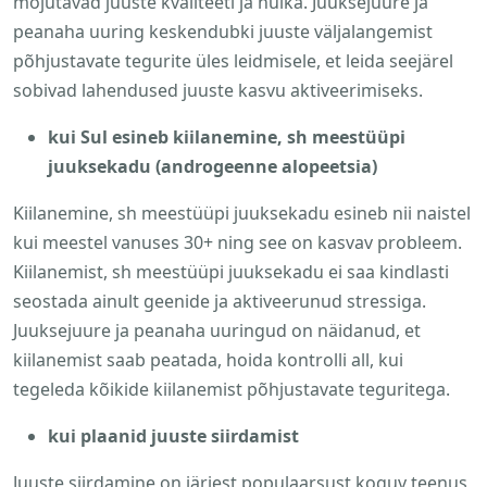
mõjutavad juuste kvaliteeti ja hulka. Juuksejuure ja
peanaha uuring keskendubki juuste väljalangemist
põhjustavate tegurite üles leidmisele, et leida seejärel
sobivad lahendused juuste kasvu aktiveerimiseks.
kui Sul esineb kiilanemine, sh meestüüpi
juuksekadu (androgeenne alopeetsia)
Kiilanemine, sh meestüüpi juuksekadu esineb nii naistel
kui meestel vanuses 30+ ning see on kasvav probleem.
Kiilanemist, sh meestüüpi juuksekadu ei saa kindlasti
seostada ainult geenide ja aktiveerunud stressiga.
Juuksejuure ja peanaha uuringud on näidanud, et
kiilanemist saab peatada, hoida kontrolli all, kui
tegeleda kõikide kiilanemist põhjustavate teguritega.
kui plaanid juuste siirdamist
Juuste siirdamine on järjest populaarsust koguv teenus