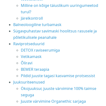
Milline on kõige täiuslikum uuringumeetod
turul?
Järelkontroll
Balneoloogiline turbamask
Sügavpuhastav savimaski hoolitsus rasusele ja
põletikulisele peanahale
Raviprotseduurid
DETOX raviseerumiga
Vetikamask
Õliravi
BEMER teraapia
Pildid juuste tagasi kasvamise protsessist
Juuksuriteenused
Ökojuuksur, juuste värvimine 100% taimse
seguga
Juuste värvimine Organethic sarjaga