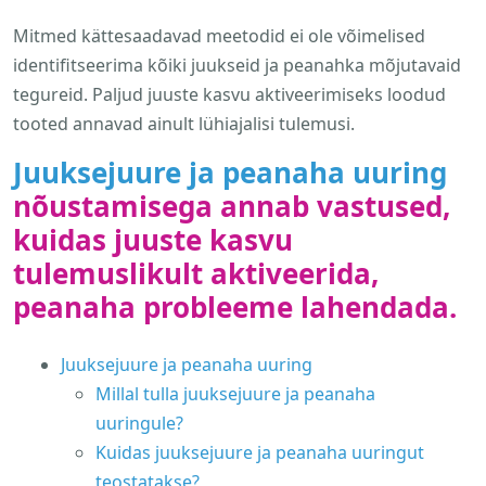
Mitmed kättesaadavad meetodid ei ole võimelised
identifitseerima kõiki juukseid ja peanahka mõjutavaid
tegureid. Paljud juuste kasvu aktiveerimiseks loodud
tooted annavad ainult lühiajalisi tulemusi.
Juuksejuure ja peanaha uuring
nõustamisega annab vastused,
kuidas juuste kasvu
tulemuslikult aktiveerida,
peanaha probleeme lahendada.
Juuksejuure ja peanaha uuring
Millal tulla juuksejuure ja peanaha
uuringule?
Kuidas juuksejuure ja peanaha uuringut
teostatakse?