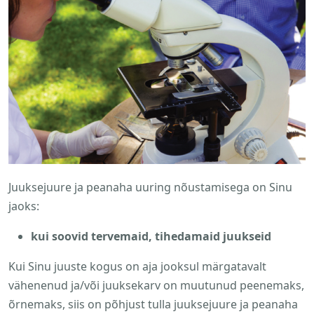
Juuksejuure ja peanaha uuring nõustamisega on Sinu
jaoks:
kui soovid tervemaid, tihedamaid juukseid
Kui Sinu juuste kogus on aja jooksul märgatavalt
vähenenud ja/või juuksekarv on muutunud peenemaks,
õrnemaks, siis on põhjust tulla juuksejuure ja peanaha