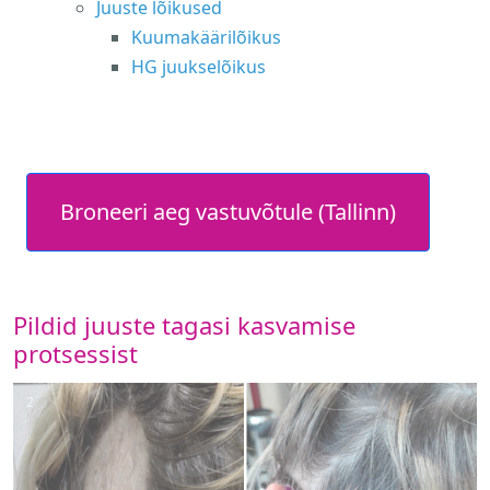
Juuste lõikused
Kuumakäärilõikus
HG juukselõikus
Broneeri aeg vastuvõtule (Tallinn)
Pildid juuste tagasi kasvamise
protsessist
2