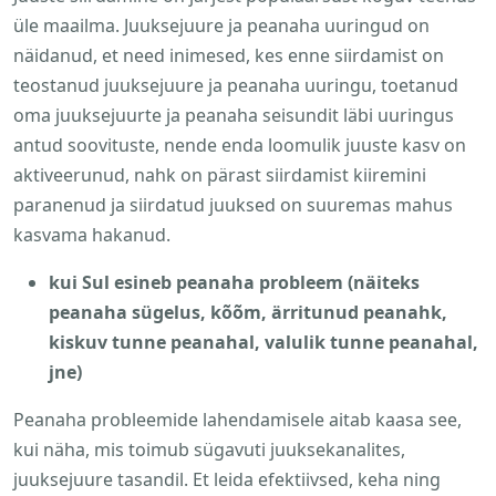
üle maailma. Juuksejuure ja peanaha uuringud on
näidanud, et need inimesed, kes enne siirdamist on
teostanud juuksejuure ja peanaha uuringu, toetanud
oma juuksejuurte ja peanaha seisundit läbi uuringus
antud soovituste, nende enda loomulik juuste kasv on
aktiveerunud, nahk on pärast siirdamist kiiremini
paranenud ja siirdatud juuksed on suuremas mahus
kasvama hakanud.
kui Sul esineb peanaha probleem (näiteks
peanaha sügelus, kõõm, ärritunud peanahk,
kiskuv tunne peanahal, valulik tunne peanahal,
jne)
Peanaha probleemide lahendamisele aitab kaasa see,
kui näha, mis toimub sügavuti juuksekanalites,
juuksejuure tasandil. Et leida efektiivsed, keha ning