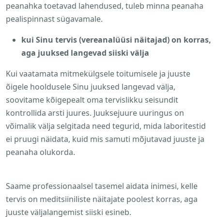
peanahka toetavad lahendused, tuleb minna peanaha
pealispinnast sügavamale.
kui Sinu tervis (vereanalüüsi näitajad) on korras,
aga juuksed langevad siiski välja
Kui vaatamata mitmekülgsele toitumisele ja juuste
õigele hooldusele Sinu juuksed langevad välja,
soovitame kõigepealt oma tervislikku seisundit
kontrollida arsti juures. Juuksejuure uuringus on
võimalik välja selgitada need tegurid, mida laboritestid
ei pruugi näidata, kuid mis samuti mõjutavad juuste ja
peanaha olukorda.
Saame professionaalsel tasemel aidata inimesi, kelle
tervis on meditsiiniliste näitajate poolest korras, aga
juuste väljalangemist siiski esineb.