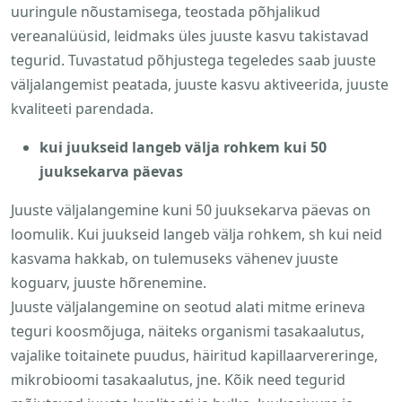
uuringule nõustamisega, teostada põhjalikud
vereanalüüsid, leidmaks üles juuste kasvu takistavad
tegurid. Tuvastatud põhjustega tegeledes saab juuste
väljalangemist peatada, juuste kasvu aktiveerida, juuste
kvaliteeti parendada.
kui juukseid langeb välja rohkem kui 50
juuksekarva päevas
Juuste väljalangemine kuni 50 juuksekarva päevas on
loomulik. Kui juukseid langeb välja rohkem, sh kui neid
kasvama hakkab, on tulemuseks vähenev juuste
koguarv, juuste hõrenemine.
Juuste väljalangemine on seotud alati mitme erineva
teguri koosmõjuga, näiteks organismi tasakaalutus,
vajalike toitainete puudus, häiritud kapillaarvereringe,
mikrobioomi tasakaalutus, jne. Kõik need tegurid